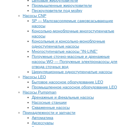
Цеховые жироуловители
Промышленные жироуловители
Пескоуловители под мойку
Насосы CNP
SP — Малозасоряемые самовсасывающие
насосы
Консольно-моноблочные многоступенчатые
насосы
Консольные и консольно-моноблочные
одноступенчатые насосы
Многоступнчатые насосы "IN-LINE"
Погружные сточно-массные и дренажные
насосы WQ — Погружные электронасосы для
отвода сточных вод
Циркуляционные одноступенчатые насосы
Насосы LEO
Бытовое насосное оборудование LEO
Промышленное насосное оборудование LEO
Насосы Pumpman
Дренажные и фекальные насосы
Насосные станции
Скваженные насосы
Принадлежности и запчасти
Автоматика
Аксессуары