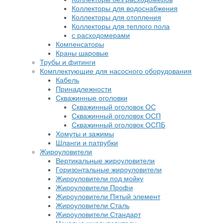
Коллекторы для водоснабжения
Коллекторы для отопления
Коллекторы для теплого пола
с расходомерами
Компенсаторы
Краны шаровые
Трубы и фитинги
Комплектующие для насосного оборудования
Кабель
Принадлежности
Скважинные оголовки
Скважинный оголовок ОС
Скважинный оголовок ОСП
Скважинный оголовок ОСПБ
Хомуты и зажимы
Шланги и патрубки
Жироуловители
Вертикальные жироуловители
Горизонтальные жироуловители
Жироуловители под мойку
Жироуловители Профи
Жироуловители Пятый элемент
Жироуловители Сталь
Жироуловители Стандарт