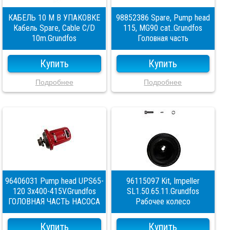
КАБЕЛЬ 10 М В УПАКОВКЕ
98852386 Spare, Pump head
Кабель Spare, Cable C/D
115, MG90 cat..Grundfos
10m.Grundfos
Головная часть
Купить
Купить
Подробнее
Подробнее
96406031 Pump head UPS65-
96115097 Kit, Impeller
120 3x400-415V.Grundfos
SL1.50.65.11.Grundfos
ГОЛОВНАЯ ЧАСТЬ НАСОСА
Рабочее колесо
Купить
Купить