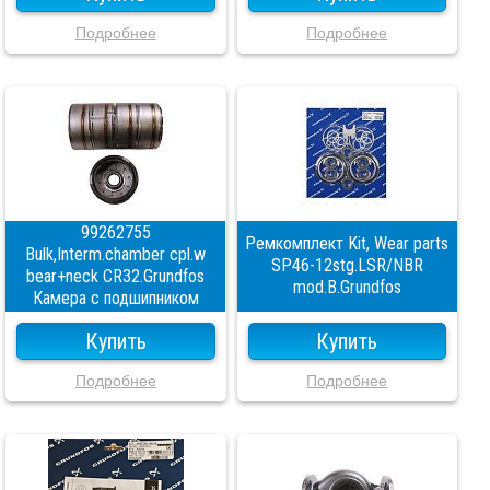
Подробнее
Подробнее
99262755
Ремкомплект Kit, Wear parts
Bulk,Interm.chamber cpl.w
SP46-12stg.LSR/NBR
bear+neck CR32.Grundfos
mod.B.Grundfos
Камера с подшипником
Купить
Купить
Подробнее
Подробнее