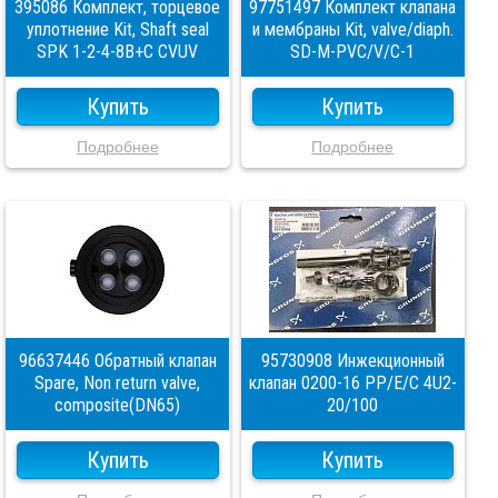
395086 Комплект, торцевое
97751497 Комплект клапана
уплотнение Kit, Shaft seal
и мембраны Kit, valve/diaph.
SPK 1-2-4-8B+C CVUV
SD-M-PVC/V/C-1
Купить
Купить
Подробнее
Подробнее
96637446 Обратный клапан
95730908 Инжекционный
Spare, Non return valve,
клапан 0200-16 PP/E/C 4U2-
composite(DN65)
20/100
Купить
Купить