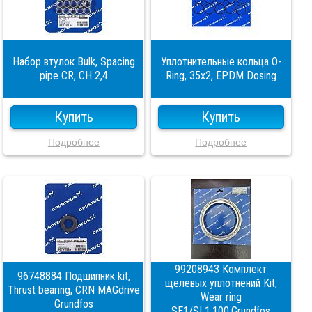
Набор втулок Bulk, Spacing
Уплотнительные кольца O-
pipe CR, CH 2,4
Ring, 35x2, EPDM Dosing
Купить
Купить
Подробнее
Подробнее
99208943 Комплект
96748884 Подшипник kit,
щелевых уплотнений Kit,
Thrust bearing, CRN MAGdrive
Wear ring
Grundfos
SE1/SL1.100.Grundfos