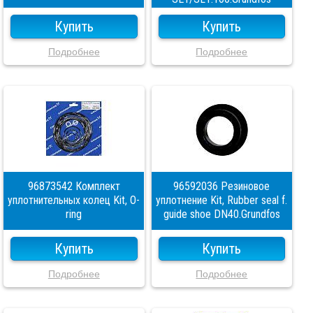
Купить
Купить
Подробнее
Подробнее
96873542 Комплект
96592036 Резиновое
уплотнительных колец Kit, O-
уплотнение Kit, Rubber seal f.
ring
guide shoe DN40.Grundfos
Купить
Купить
Подробнее
Подробнее