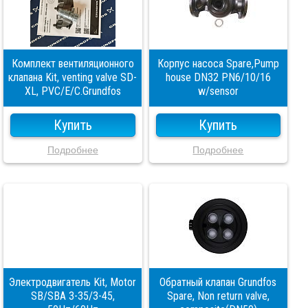
Комплект вентиляционного
Корпус насоса Spare,Pump
клапана Kit, venting valve SD-
house DN32 PN6/10/16
XL, PVC/E/C.Grundfos
w/sensor
Купить
Купить
Подробнее
Подробнее
Электродвигатель Kit, Motor
Обратный клапан Grundfos
SB/SBA 3-35/3-45,
Spare, Non return valve,