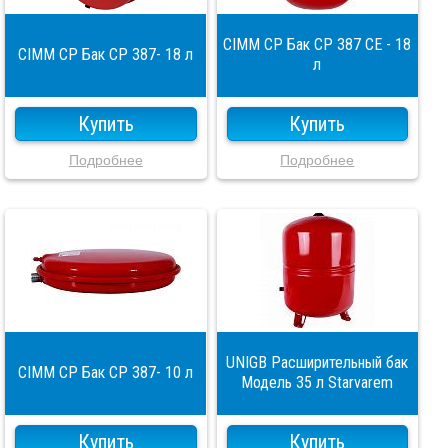
CIMM CP Бак CP 387 CE - 18
CIMM CP Бак CP 387- 18 л
л
Купить
Купить
Подробнее
Подробнее
UNIGB Расширительный бак
CIMM CP Бак CP 387- 10 л
Модель 35 л Starvarem
Купить
Купить