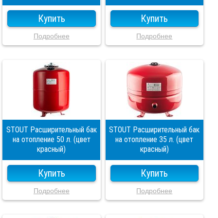
Купить
Купить
Подробнее
Подробнее
STOUT Расширительный бак
STOUT Расширительный бак
на отопление 50 л. (цвет
на отопление 35 л. (цвет
красный)
красный)
Купить
Купить
Подробнее
Подробнее