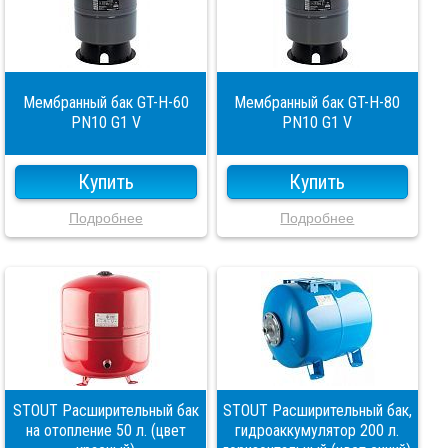
Мембранный бак GT-H-60
Мембранный бак GT-H-80
PN10 G1 V
PN10 G1 V
Купить
Купить
Подробнее
Подробнее
STOUT Расширительный бак
STOUT Расширительный бак,
на отопление 50 л. (цвет
гидроаккумулятор 200 л.