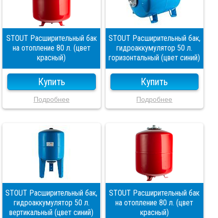
STOUT Расширительный бак
STOUT Расширительный бак,
на отопление 80 л. (цвет
гидроаккумулятор 50 л.
красный)
горизонтальный (цвет синий)
Купить
Купить
Подробнее
Подробнее
STOUT Расширительный бак,
STOUT Расширительный бак
гидроаккумулятор 50 л.
на отопление 80 л. (цвет
вертикальный (цвет синий)
красный)