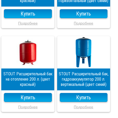
красный)
горизонтальный (цвет синий)
Купить
Купить
Подробнее
Подробнее
STOUT Расширительный бак
STOUT Расширительный бак,
на отопление 200 л. (цвет
гидроаккумулятор 200 л.
красный)
вертикальный (цвет синий)
Купить
Купить
Подробнее
Подробнее