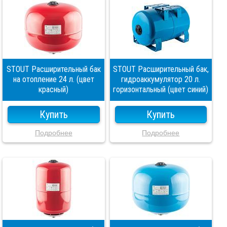
STOUT Расширительный бак
STOUT Расширительный бак,
на отопление 24 л. (цвет
гидроаккумулятор 20 л.
красный)
горизонтальный (цвет синий)
Купить
Купить
Подробнее
Подробнее