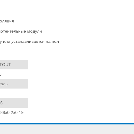
золяция
плотнительные модули
у или устанавливается на пол
TOUT
0
таль
.6
.88x0.2x0.19