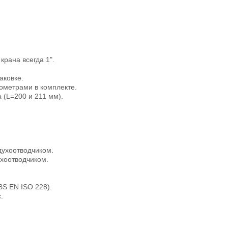
рана всегда 1".
аковке.
ометрами в комплекте.
(L=200 и 211 мм).
здухоотводчиком.
ухоотводчиком.
BS EN ISO 228).
.