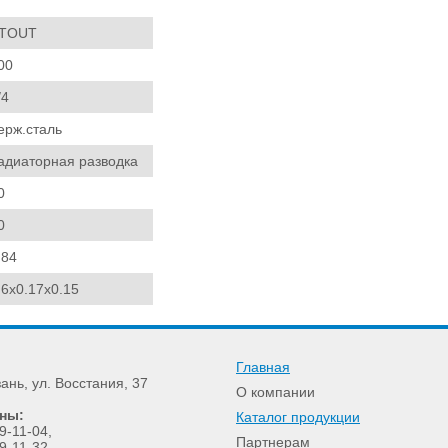
TOUT
00
/4
ерж.сталь
адиаторная разводка
0
0
.84
.6x0.17x0.15
Главная
зань
,
ул. Восстания, 37
О компании
ны:
Каталог продукции
9-11-04
,
Партнерам
9-11-32
,