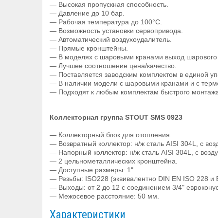
— Высокая пропускная способность.
— Давление до 10 бар.
— Рабочая температура до 100°С.
— Возможность установки сервопривода.
— Автоматический воздухоудалитель.
— Прямые кронштейны.
— В моделях с шаровыми кранами выход шарового к
— Лучшее соотношение цена/качество.
— Поставляется заводским комплектом в единой уп
— В наличии модели с шаровыми кранами и с терм
— Подходят к любым комплектам быстрого монтажа 
Коллекторная группа STOUT SMS 0923
— Коллекторный блок для отопления.
— Возвратный коллектор: н/ж сталь AISI 304L, с во
— Напорный коллектор: н/ж сталь AISI 304L, с возд
— 2 цельнометаллических кронштейна.
— Доступные размеры: 1".
— Резьбы: ISO228 (эквивалентно DIN EN ISO 228 и 
— Выходы: от 2 до 12 с соединением 3/4" евроконус
— Межосевое расстояние: 50 мм.
Характеристики